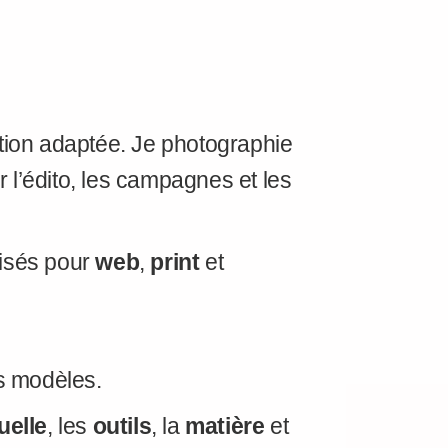
ction adaptée. Je photographie
 l’édito, les campagnes et les
misés pour
web
,
print
et
ls modèles.
uelle
, les
outils
, la
matière
et