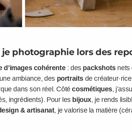
 je photographie lors des rep
 d’images cohérente
: des
packshots
nets 
 une ambiance, des
portraits
de créateur·rice
rque dans son réel. Côté
cosmétiques
, j’ass
lés, ingrédients). Pour les
bijoux
, je rends lisi
design & artisanat
, je valorise la matière (cér