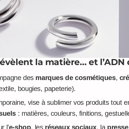
évèlent la matière… et l’ADN
compagne des
marques de cosmétiques
,
cr
extile, bougies, papeterie).
oraine, vise à sublimer vos produits tout e
suels
: matières, couleurs, finitions, gestuelle
r l’
e-shop
, les
réseaux sociaux
, la
presse